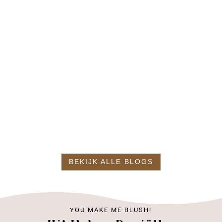
De Charlotte Tilbury adventskalender 2026 is
bekend! Ieder jaar brengt Charlotte Tilbury een
nieuwe adventskalender uit en dit jaar ziet die er
weer fantastisch uit! Als je van luxe houdt of
nieuwe producten van Charlotte Tilbury wil
proberen, dan moet je hier zeker...
BEKIJK ALLE BLOGS
YOU MAKE ME BLUSH!